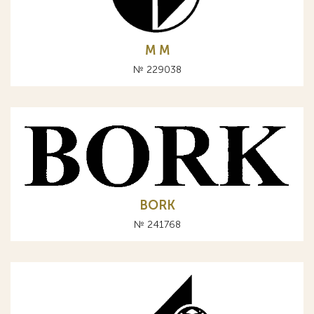
М M
№ 229038
BORK
№ 241768