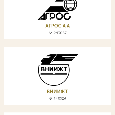
АГРОС A А
№ 243067
ВНИИЖТ
№ 243206