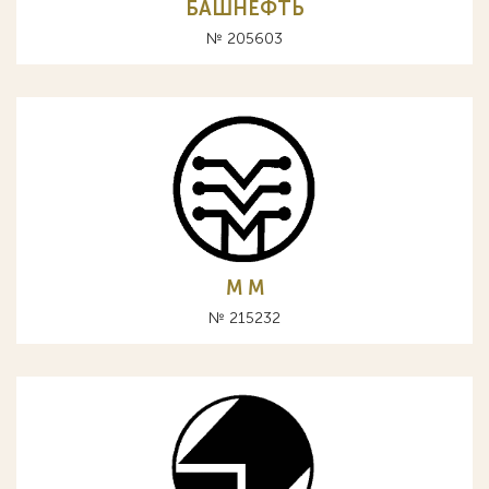
БАШНЕФТЬ
№ 205603
М M
№ 215232