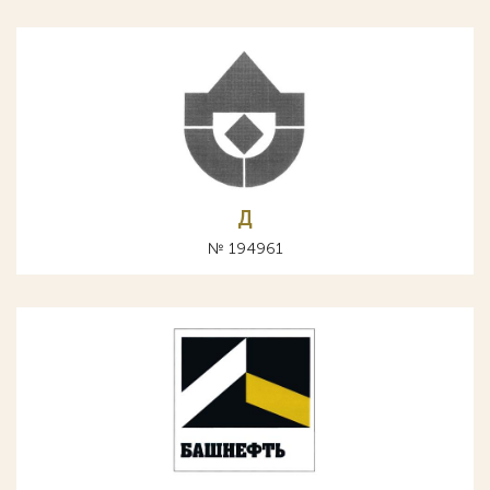
Д
№ 194961