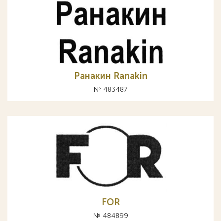
Ранакин Ranakin
№ 483487
FOR
№ 484899