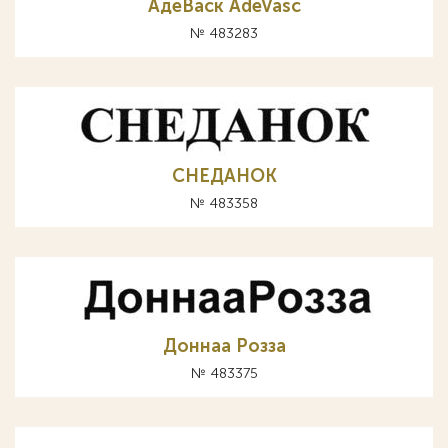
АдеВаск AdeVasc
№ 483283
СНЕДАНОК
№ 483358
Доннаа Розза
№ 483375