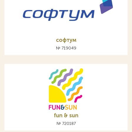
софтум
№ 719049
fun & sun
№ 720187