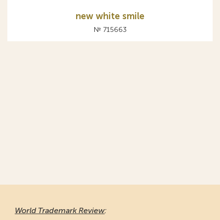
new white smile
№ 715663
World Trademark Review
: