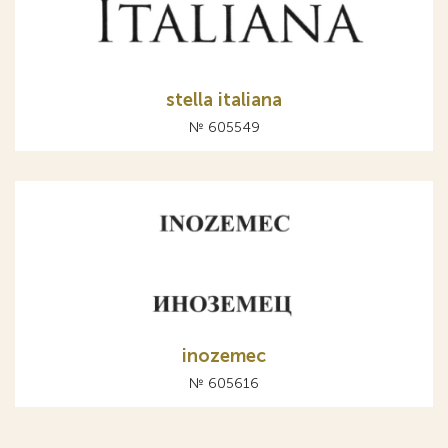
stella italiana
№ 605549
inozemec
№ 605616