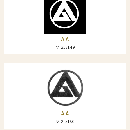
A А
№ 215149
A А
№ 215150