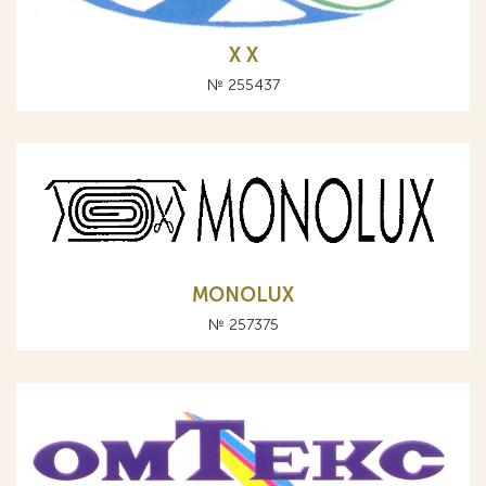
Х X
№ 255437
MONOLUX
№ 257375