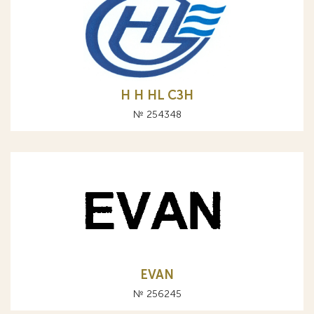
Н H HL СЗН
№ 254348
EVAN
№ 256245