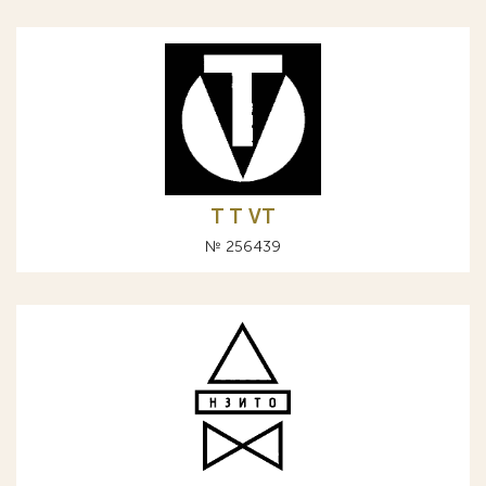
T Т VT
№ 256439