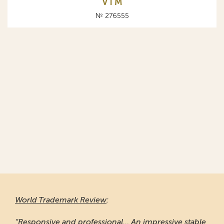
VTM
№ 276555
World Trademark Review
:
“Responsive and professional… An impressive stable