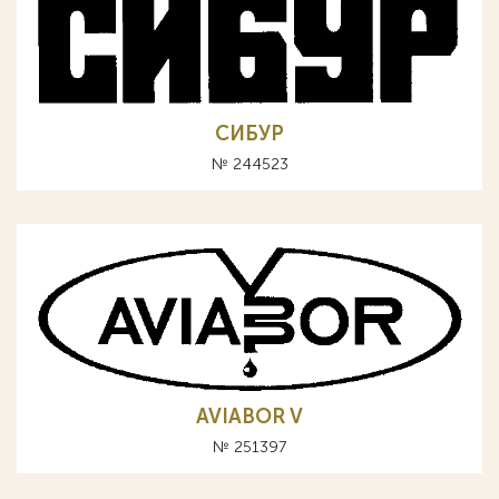
СИБУР
№ 244523
AVIABOR V
№ 251397