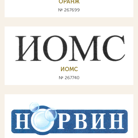
ОРАНЖ
№ 267699
ИОМС
№ 267740