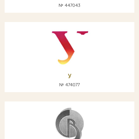
№ 447043
У
№ 474077