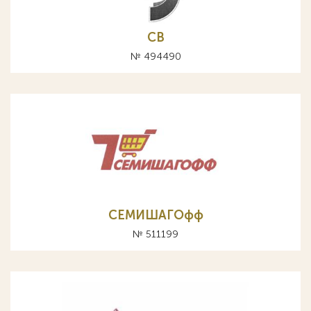
СВ
№ 494490
СЕМИШАГОфф
№ 511199