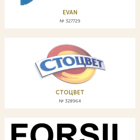
EVAN
№ 327729
СТОЦВЕТ
№ 328964