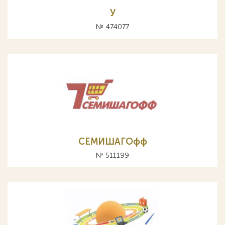
У
№ 474077
СЕМИШАГОфф
№ 511199