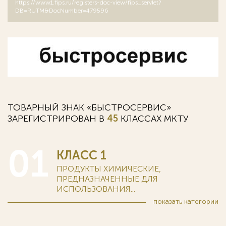
https://www1.fips.ru/registers-doc-view/fips_servlet?
DB=RUTM&DocNumber=479596
ТОВАРНЫЙ ЗНАК «БЫСТРОСЕРВИС»
ЗАРЕГИСТРИРОВАН В
45
КЛАССАХ MKTУ
01
КЛАСС 1
ПРОДУКТЫ ХИМИЧЕСКИЕ,
ПРЕДНАЗНАЧЕННЫЕ ДЛЯ
ИСПОЛЬЗОВАНИЯ...
показать
категории