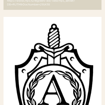
https://www1.fips.ru/registers-doc-view/fips_servlet?
DB=RUTM&DocNumber=291438