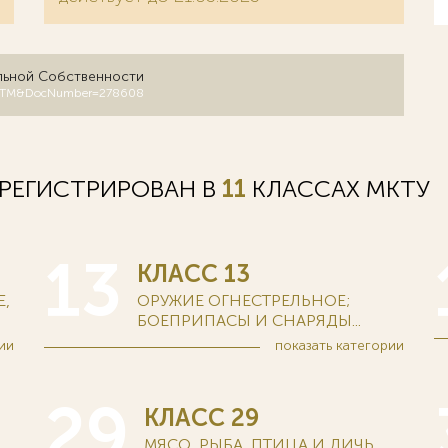
льной Собственности
DB=RUTM&DocNumber=278608
АРЕГИСТРИРОВАН В
11
КЛАССАХ MKTУ
13
КЛАСС 13
,
ОРУЖИЕ ОГНЕСТРЕЛЬНОЕ;
БОЕПРИПАСЫ И СНАРЯДЫ...
ии
показать
категории
29
КЛАСС 29
МЯСО, РЫБА, ПТИЦА И ДИЧЬ...