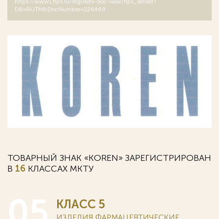
https://www1.fips.ru/registers-doc-view/fips_servlet?
DB=RUTM&DocNumber=226469
ТОВАРНЫЙ ЗНАК «KOREN» ЗАРЕГИСТРИРОВАН
В
16
КЛАССАХ MKTУ
05
КЛАСС 5
ИЗДЕЛИЯ ФАРМАЦЕВТИЧЕСКИЕ,