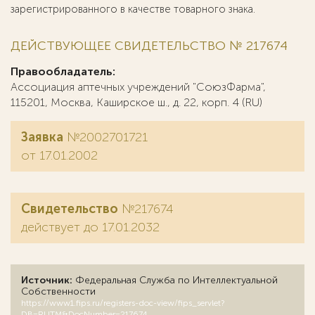
зарегистрированного в качестве товарного знака.
ДЕЙСТВУЮЩЕЕ СВИДЕТЕЛЬСТВО № 217674
Правообладатель:
Ассоциация аптечных учреждений "СоюзФарма",
115201, Москва, Каширское ш., д. 22, корп. 4 (RU)
Заявка
№2002701721
от 17.01.2002
Свидетельство
№217674
действует до 17.01.2032
Источник:
Федеральная Служба по Интеллектуальной
Собственности
https://www1.fips.ru/registers-doc-view/fips_servlet?
DB=RUTM&DocNumber=217674