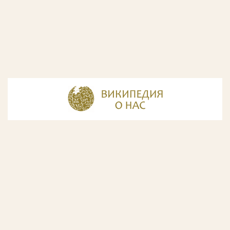
© Разработка и дизайн сайта
ООО «ИнфоДизайн»
, 2011—2026
© Фирма патентных поверенных ООО «Союзпатент»,
2018.
Годы образования Союзпатента совпали с периодом
расцвета искусства Русского Авангарда. Чтобы передать
дух той эпохи, мы использовали в дизайне нашего сайта
картины данного направления. Мы выражаем признательность