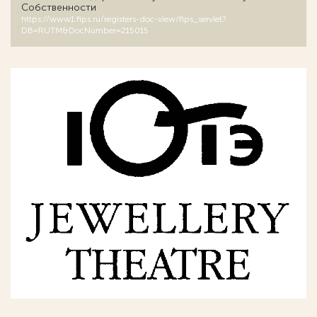
Собственности
https://www1.fips.ru/registers-doc-view/fips_servlet?
DB=RUTM&DocNumber=215015