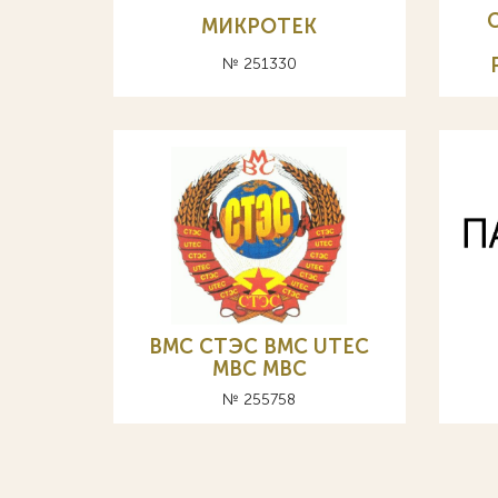
МИКРОТЕК
№ 251330
ВМС СТЭС BMC UTEC
MBC МВС
№ 255758