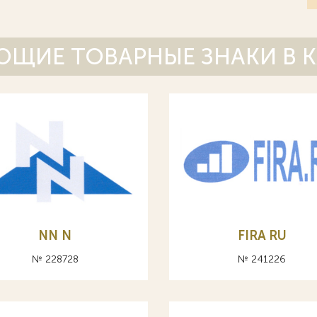
ЩИЕ ТОВАРНЫЕ ЗНАКИ В 
NN N
FIRA RU
№ 228728
№ 241226