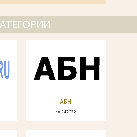
КАТЕГОРИИ
АБН
№ 247672