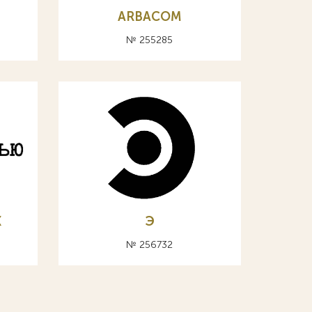
ARBACOM
№ 255285
X
Э
№ 256732