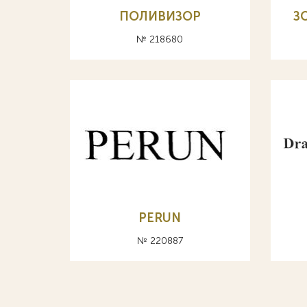
ПОЛИВИЗОР
З
№ 218680
PERUN
№ 220887