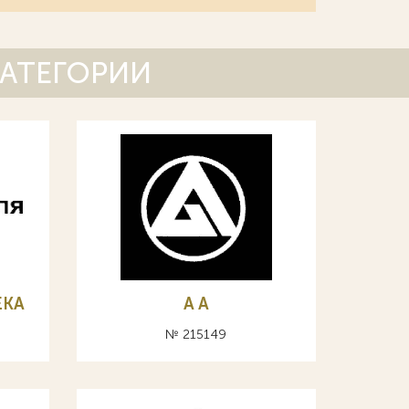
КАТЕГОРИИ
ЕКА
A А
№ 215149