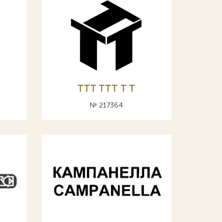
TTT ТТТ T Т
№ 217364