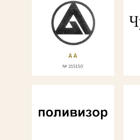
A А
№ 215150