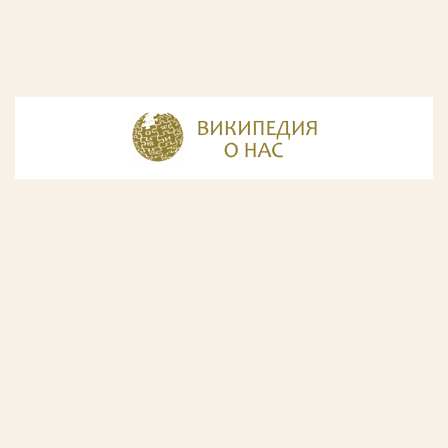
© Разработка и дизайн сайта
ООО «ИнфоДизайн»
, 2011—2026
© Фирма патентных поверенных ООО «Союзпатент»,
2018.
Годы образования Союзпатента совпали с периодом
расцвета искусства Русского Авангарда. Чтобы передать
дух той эпохи, мы использовали в дизайне нашего сайта
картины данного направления. Мы выражаем признательность
Государственной Третьяковской галерее за любезно предоставленную
возможность использовать следующие картины Аристарха Лентулова:
1. Собор Василия Блаженного; 2. Звон (Колокольня Ивана Великого); 3.
Ворота с башней. Новый Иерусалим; 4. Тверской бульвар