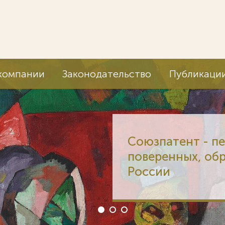
компании
Законодательство
Публикаци
Союзпатент - п
поверенных, об
России