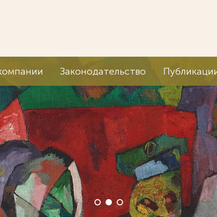
компании
Законодательство
Публикаци
Мы ведем дела 
корпораций мира