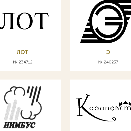
ЛОТ
Э
№ 234712
№ 240237