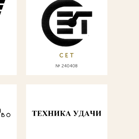
С Е Т
№ 240408