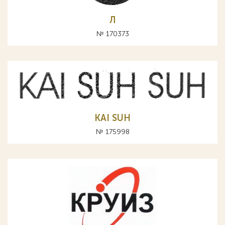
Л
№ 170373
KAI SUH
№ 175998