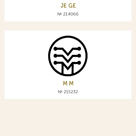
JE GE
№ 214066
М M
№ 215232