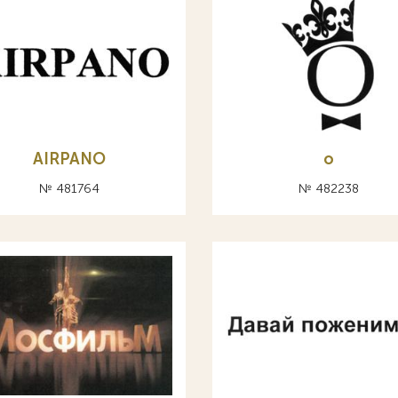
AIRPANO
о
№ 481764
№ 482238