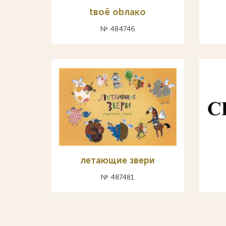
tвоё оbлако
№ 484746
летающие звери
№ 487481