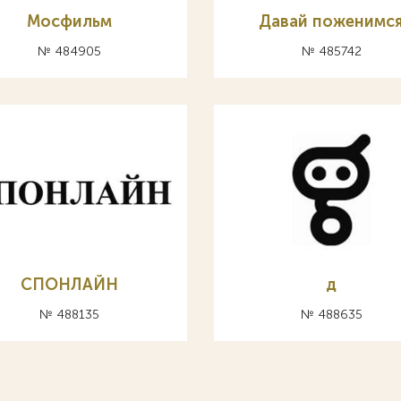
Мосфильм
Давай поженимс
№ 484905
№ 485742
СПОНЛАЙН
д
№ 488135
№ 488635