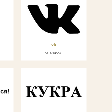
vk
№ 484596