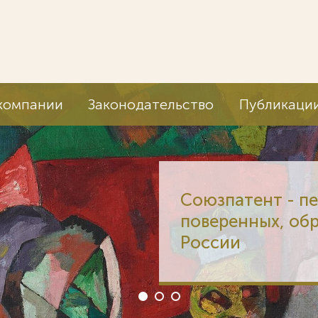
компании
Законодательство
Публикаци
Союзпатент - п
поверенных, об
России