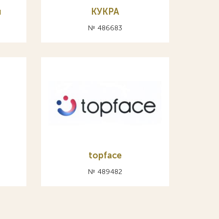
я
КУКРА
№ 486683
topface
№ 489482