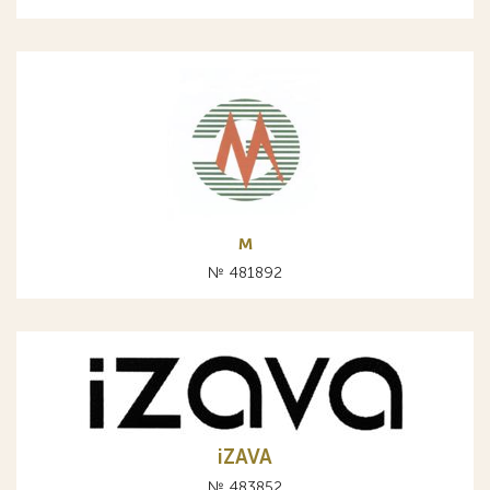
м
№ 481892
iZAVA
№ 483852