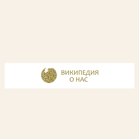
© Разработка и дизайн сайта
ООО «ИнфоДизайн»
, 2011—2026
© Фирма патентных поверенных ООО «Союзпатент»,
2018.