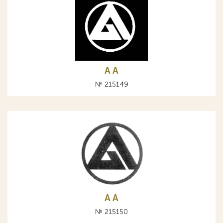
A А
№ 215149
A А
№ 215150