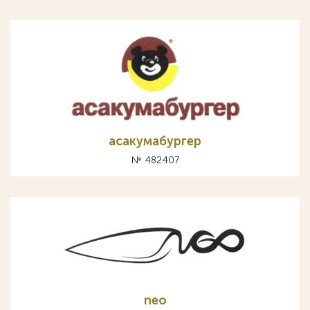
асакумабургер
№ 482407
neo