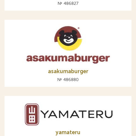
№ 486827
asakumaburger
№ 486880
yamateru