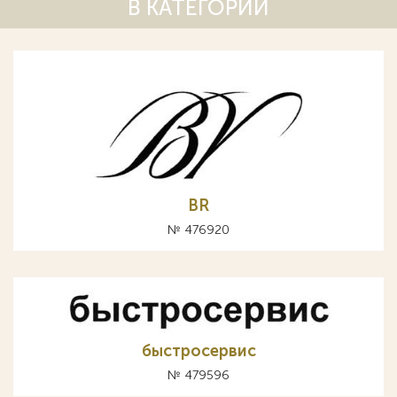
В КАТЕГОРИИ
BR
№ 476920
быстросервис
№ 479596