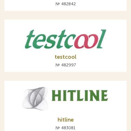
№ 482842
testcool
№ 482997
hitline
№ 483081