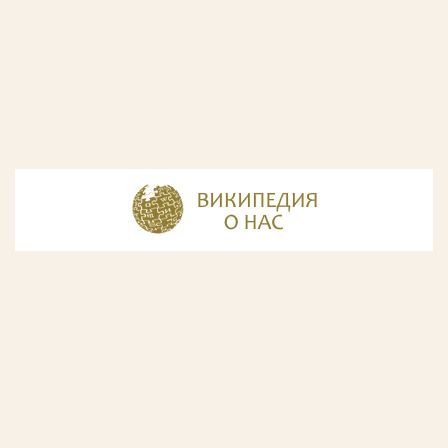
© Разработка и дизайн сайта
ООО «ИнфоДизайн»
, 2011—2026
© Фирма патентных поверенных ООО «Союзпатент»,
2018.
Годы образования Союзпатента совпали с периодом
расцвета искусства Русского Авангарда. Чтобы передать
дух той эпохи, мы использовали в дизайне нашего сайта