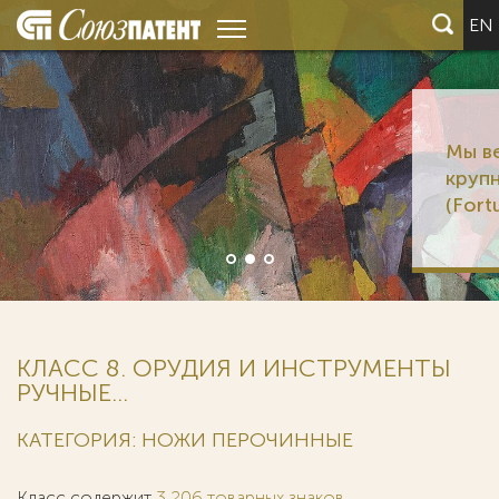
EN
Мы ведем дела 6 из 12
крупнейших корпораций м
(Fortune Global 500)
КЛАСС 8. ОРУДИЯ И ИНСТРУМЕНТЫ
РУЧНЫЕ...
КАТЕГОРИЯ: НОЖИ ПЕРОЧИННЫЕ
Класс содержит
3 206 товарных знаков
.