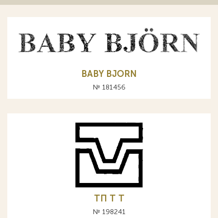
BABY BJORN
№ 181456
ТП Т T
№ 198241