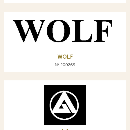
WOLF
№ 200269