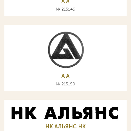
A А
№ 215149
A А
№ 215150
НК АЛЬЯНС HK