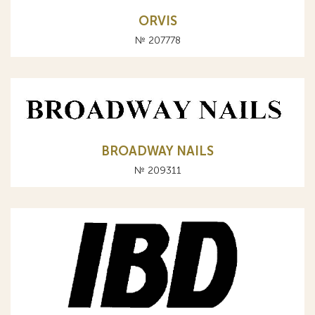
ORVIS
№ 207778
BROADWAY NAILS
№ 209311