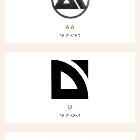
A А
№ 215150
D
№ 215253