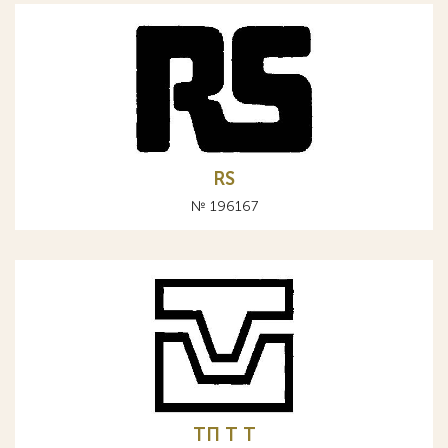
RS
№ 196167
ТП Т T