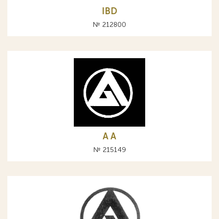
IBD
№ 212800
A А
№ 215149