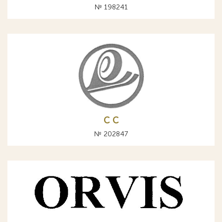
№ 198241
С C
№ 202847