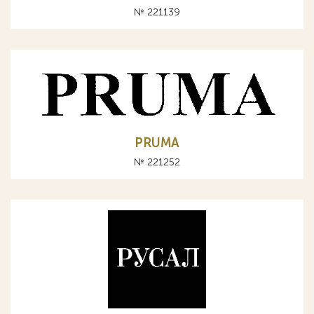
№ 221139
PRUMA
№ 221252