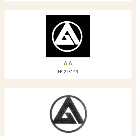
A А
№ 215149