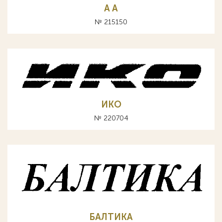
A А
№ 215150
ИКО
№ 220704
БАЛТИКА