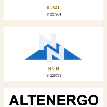
RUSAL
№ 227931
NN N
№ 228728