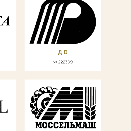
Д D
№ 222399