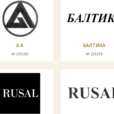
A А
БАЛТИКА
№ 215150
№ 221139