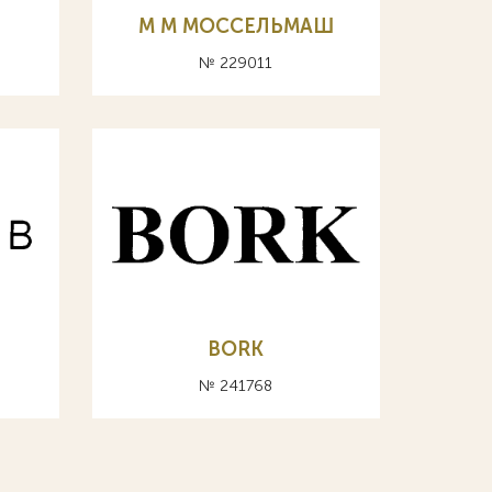
M М МОССЕЛЬМАШ
№ 229011
BORK
№ 241768