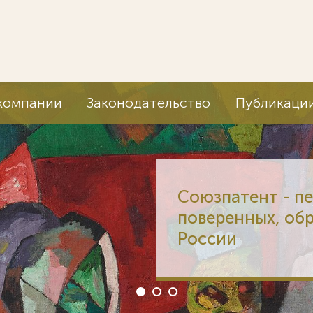
компании
Законодательство
Публикаци
Союзпатент - п
поверенных, об
России