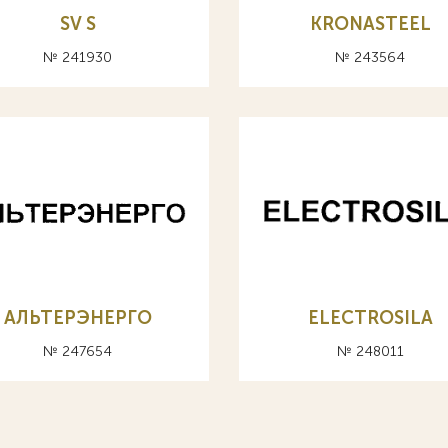
SV S
KRONASTEEL
№ 241930
№ 243564
АЛЬТЕРЭНЕРГО
ELECTROSILA
№ 247654
№ 248011