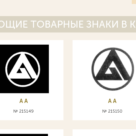
ЩИЕ ТОВАРНЫЕ ЗНАКИ В 
A А
A А
№ 215149
№ 215150