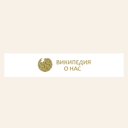
© Разработка и дизайн сайта
ООО «ИнфоДизайн»
, 2011—2026
© Фирма патентных поверенных ООО «Союзпатент»,
2018.
Годы образования Союзпатента совпали с периодом
расцвета искусства Русского Авангарда. Чтобы передать