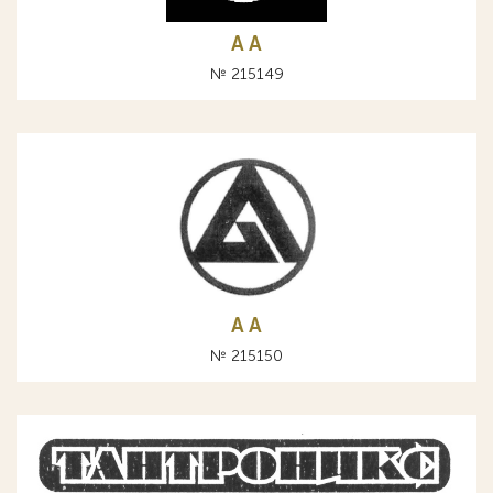
A А
№ 215149
A А
№ 215150