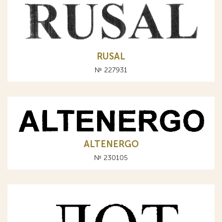
RUSAL
№ 227931
ALTENERGO
№ 230105