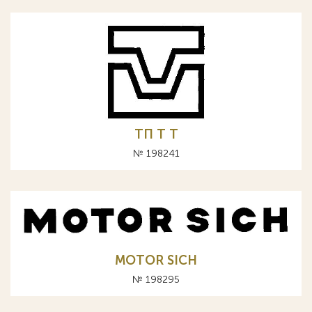
ТП Т T
№ 198241
MOTOR SICH
№ 198295