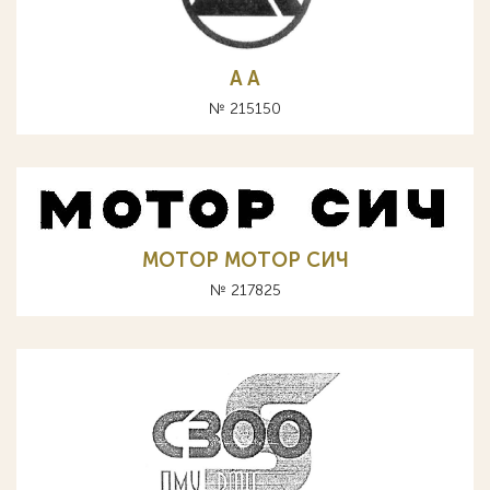
A А
№ 215150
MOTOP МОТОР СИЧ
№ 217825