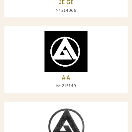
JE GE
№ 214066
A А
№ 215149