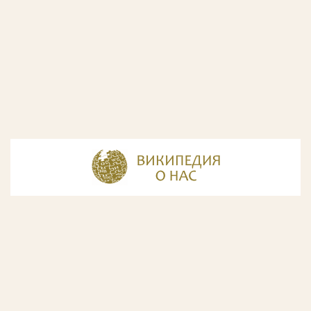
© Разработка и дизайн сайта
ООО «ИнфоДизайн»
, 2011—2026
© Фирма патентных поверенных ООО «Союзпатент»,
2018.
Годы образования Союзпатента совпали с периодом