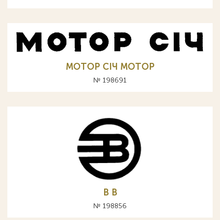
МОТОР СIЧ MOTOP
№ 198691
В B
№ 198856