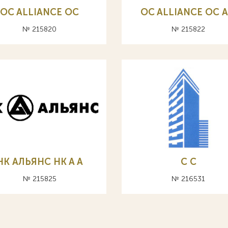
OC ALLIANCE ОС
OC ALLIANCE ОС A
№ 215820
№ 215822
НК АЛЬЯНС HK A А
С C
№ 215825
№ 216531