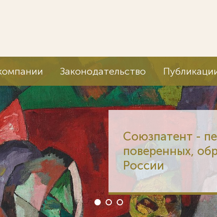
компании
Законодательство
Публикаци
Союзпатент - п
поверенных, об
России