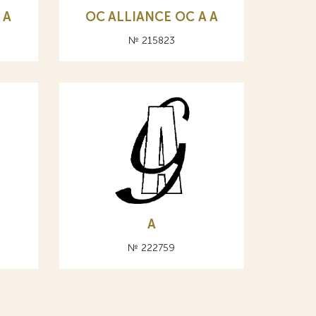
 А
OC ALLIANCE ОС A А
№ 215823
А
№ 222759