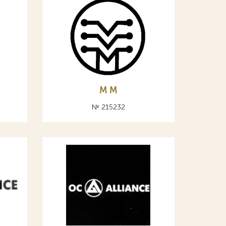
М M
№ 215232