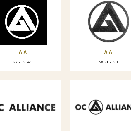
A А
A А
№ 215149
№ 215150