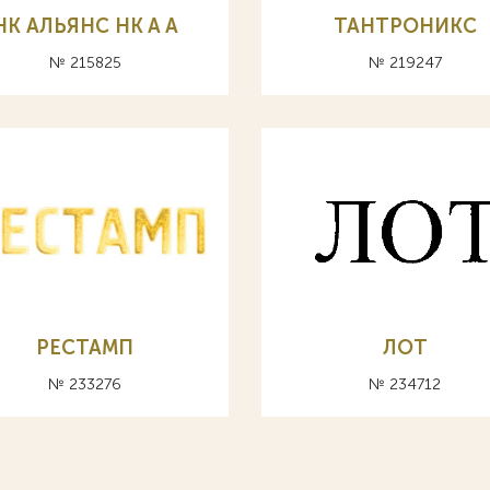
НК АЛЬЯНС HK A А
ТАНТРОНИКС
№ 215825
№ 219247
РЕСТАМП
ЛОТ
№ 233276
№ 234712