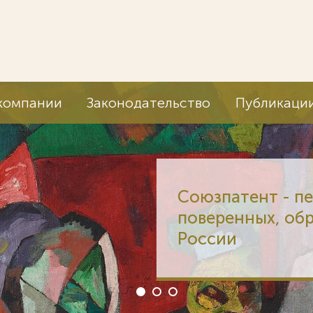
компании
Законодательство
Публикаци
Союзпатент - п
поверенных, об
России