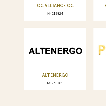
OC ALLIANCE ОС
№ 215824
ALTENERGO
№ 230105