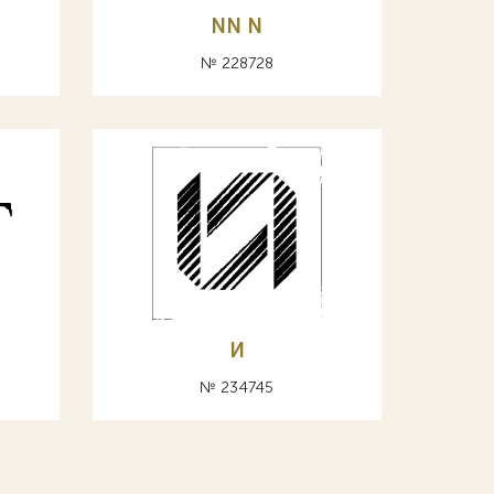
NN N
№ 228728
И
№ 234745