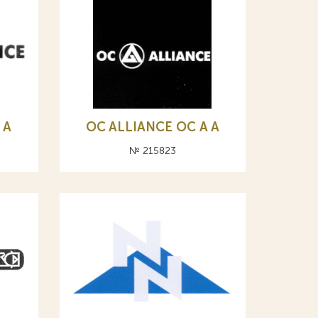
 А
OC ALLIANCE ОС A А
№ 215823