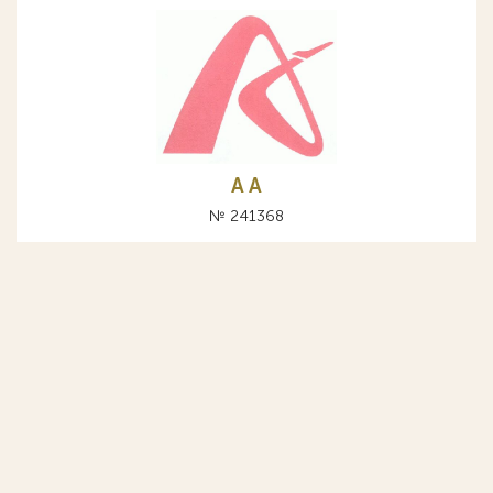
A А
№ 241368