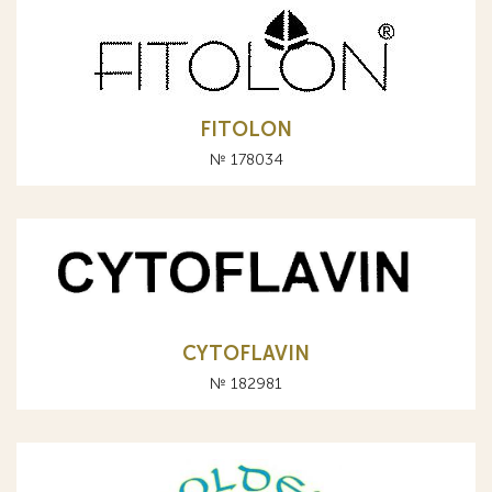
FITOLON
№ 178034
CYTOFLAVIN
№ 182981