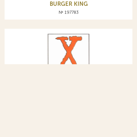
BURGER KING
№ 197783
Х X
№ 201499