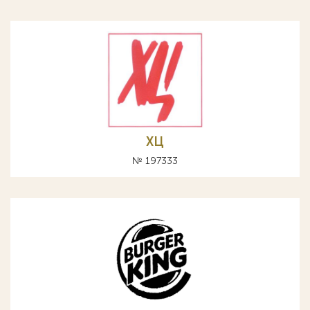
ХЦ
№ 197333