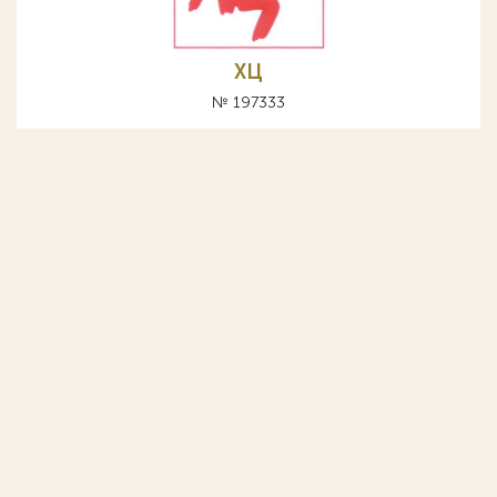
ХЦ
№ 197333