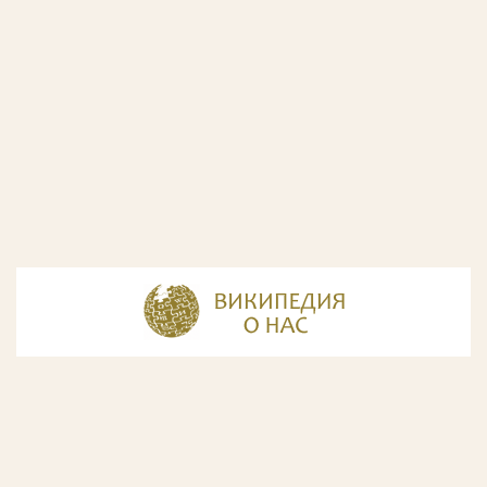
© Разработка и дизайн сайта
ООО «ИнфоДизайн»
, 2011—2026
© Фирма патентных поверенных ООО «Союзпатент»,
2018.