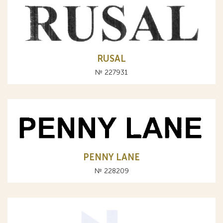
RUSAL
№ 227931
PENNY LANE
№ 228209