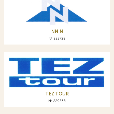
NN N
№ 228728
TEZ TOUR
№ 229538