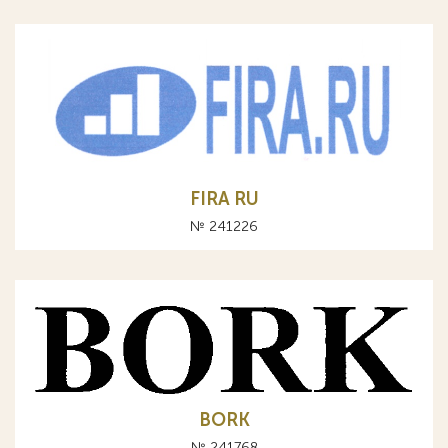
FIRA RU
№ 241226
BORK
№ 241768