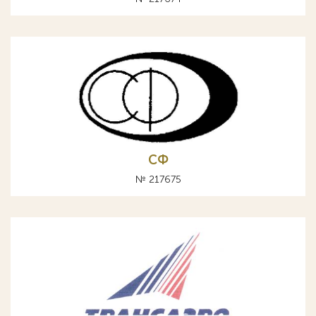
СФ
№ 217675