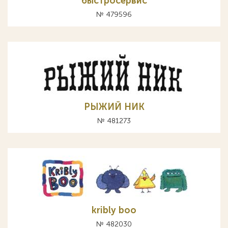
быстросервис
№ 479596
РЫЖИЙ НИК
№ 481273
kribly boo
№ 482030