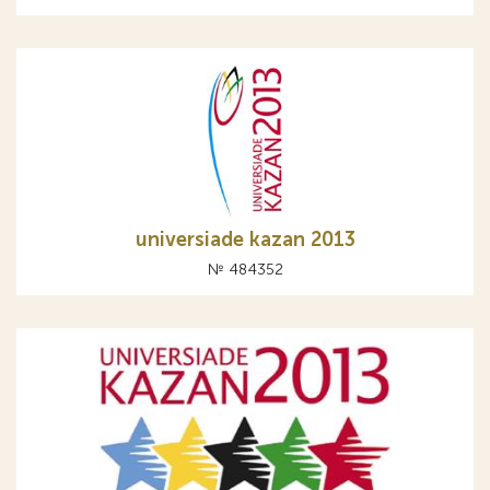
universiade kazan 2013
№ 484352