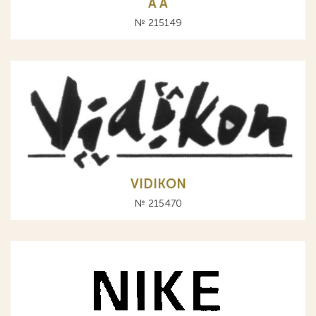
A А
№ 215149
VIDIKON
№ 215470