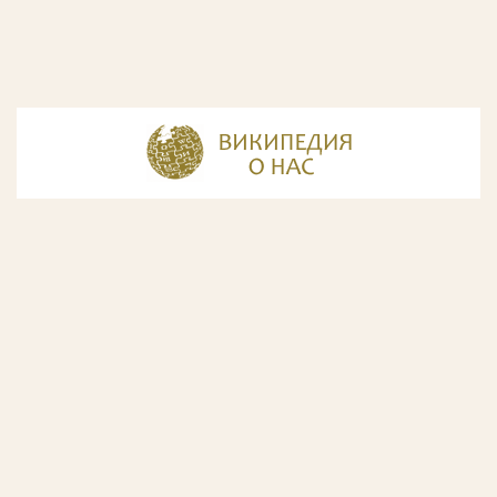
© Разработка и дизайн сайта
ООО «ИнфоДизайн»
, 2011—2026
© Фирма патентных поверенных ООО «Союзпатент»,
2018.
Годы образования Союзпатента совпали с периодом
расцвета искусства Русского Авангарда. Чтобы передать
дух той эпохи, мы использовали в дизайне нашего сайта
картины данного направления. Мы выражаем признательность
Государственной Третьяковской галерее за любезно предоставленную
возможность использовать следующие картины Аристарха Лентулова:
1. Собор Василия Блаженного; 2. Звон (Колокольня Ивана Великого); 3.
Ворота с башней. Новый Иерусалим; 4. Тверской бульвар