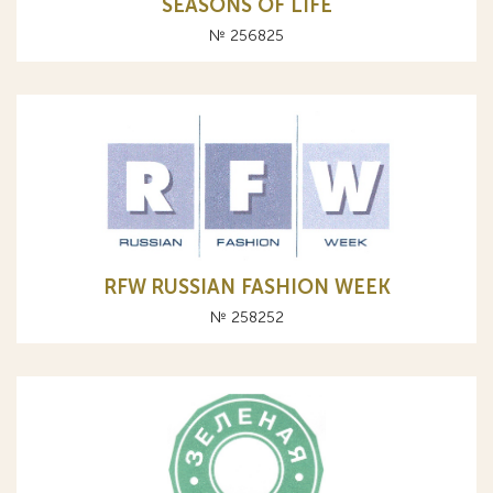
SEASONS OF LIFE
№ 256825
RFW RUSSIAN FASHION WEEK
№ 258252