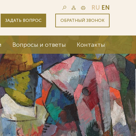
RU
EN
ЗАДАТЬ ВОПРОС
ОБРАТНЫЙ ЗВОНОК
и
Вопросы и ответы
Контакты
м дела 6 из 12 крупнейших
ий мира (Fortune Global 500)