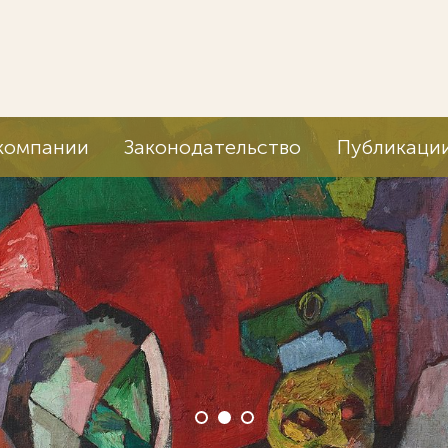
компании
Законодательство
Публикаци
Мы веде
корпорац