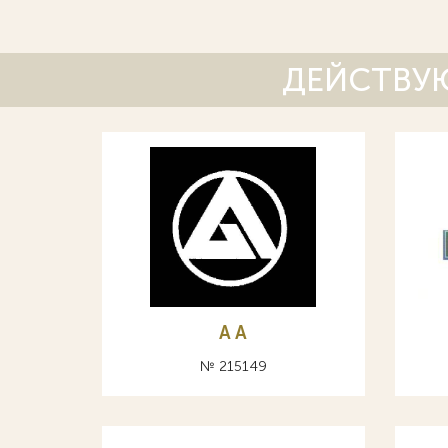
ДЕЙСТВУЮ
A А
№ 215149