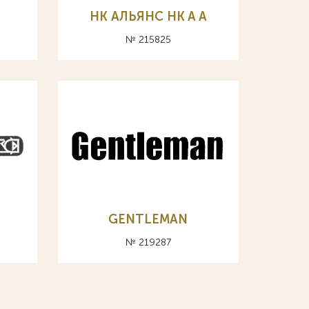
НК АЛЬЯНС HK A А
№ 215825
GENTLEMAN
№ 219287