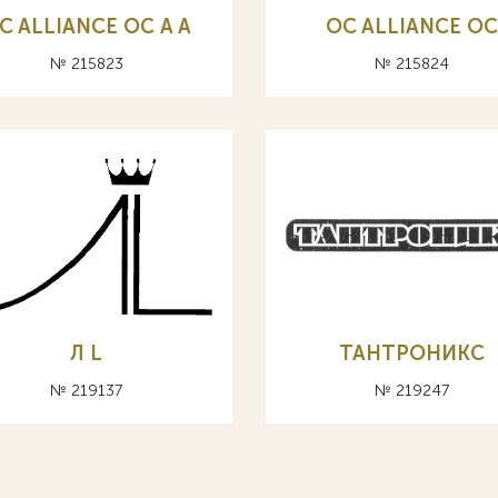
C ALLIANCE ОС A А
OC ALLIANCE ОС
№ 215823
№ 215824
Л L
ТАНТРОНИКС
№ 219137
№ 219247