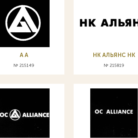
A А
НК АЛЬЯНС HK
№ 215149
№ 215819