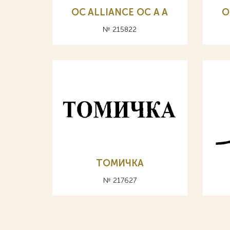
OC ALLIANCE ОС A А
O
№ 215822
ТОМИЧКА
№ 217627