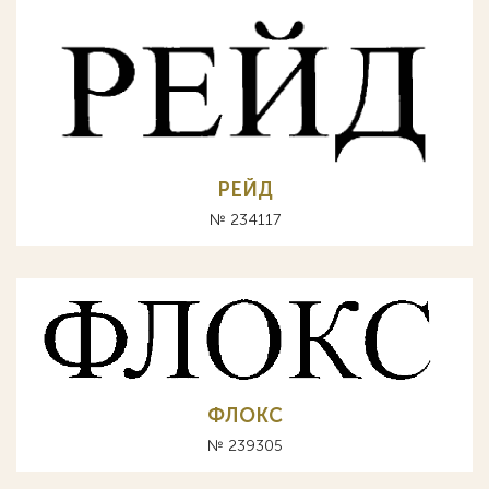
РЕЙД
№ 234117
ФЛОКС
№ 239305