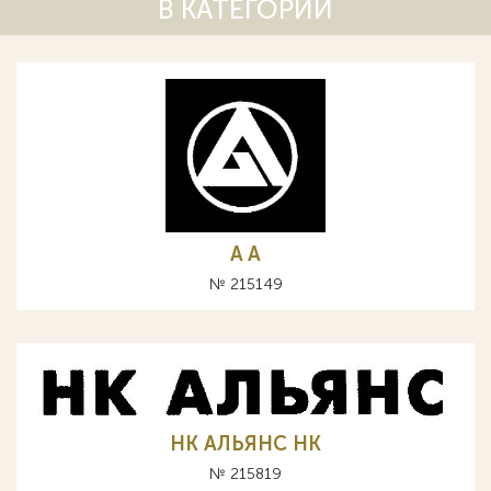
В КАТЕГОРИИ
A А
№ 215149
НК АЛЬЯНС HK
№ 215819