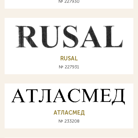
№ 227930
RUSAL
№ 227931
АТЛАСМЕД
№ 233208