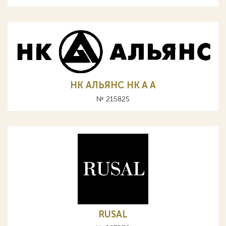
НК АЛЬЯНС HK A А
№ 215825
RUSAL