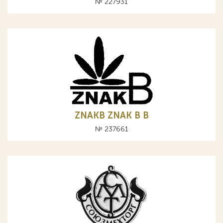
№ 227931
ZNAKB ZNAK B В
№ 237661