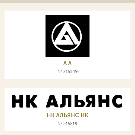
A А
№ 215149
НК АЛЬЯНС HK
№ 215819