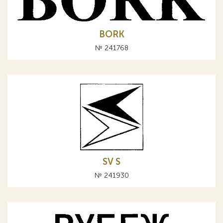
BORK
№ 241768
SV S
№ 241930