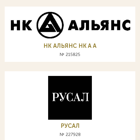
НК АЛЬЯНС HK A А
№ 215825
РУСАЛ
№ 227928