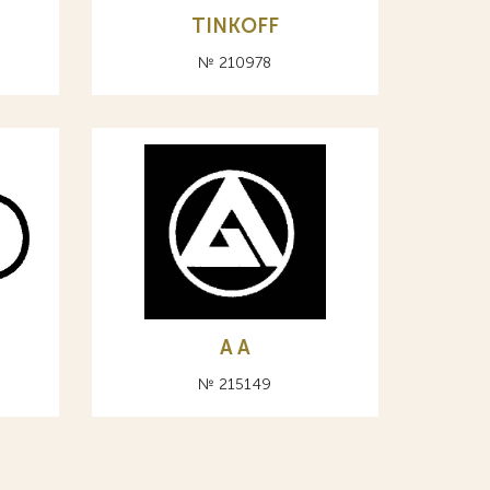
TINKOFF
№ 210978
A А
№ 215149