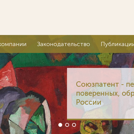
компании
Законодательство
Публикаци
Союзпатент - п
поверенных, об
России