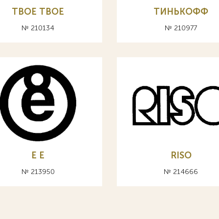
TBOE ТВОЕ
ТИНЬКОФФ
№ 210134
№ 210977
E Е
RISO
№ 213950
№ 214666